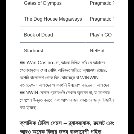
Gates of Olympus
Pragmatic Play
মাল
The Dog House Megaways
Pragmatic Play
ওয
Book of Dead
Play’n GO
এক্
Starburst
NetEnt
এক
WinWin Casino-তে, আমরা নিশ্চিত করি যে আমাদের
খেলোয়াড়দের সেরা গেমিং অভিজ্ঞতাগুলিতে অ্যাক্সেস রয়েছে,
আপনি বাংলাদেশ থেকে রিল ঘোরাচ্ছেন বা WINWIN
বাংলাদেশ-এ আমাদের অফারগুলি উপভোগ করছেন। আমাদের
WINWIN বোনাস প্রচারগুলি দেখতে ভুলবেন না, যা আপনার
গেমপ্লে উন্নত করতে এবং আপনার জয় বাড়ানোর জন্য ডিজাইন
করা হয়েছে।
ক্লাসিক টেবিল গেমস – ব্ল্যাকজ্যাক, রুলেট এবং
আরও অনেক কিছুর জন্য বাংলাদেশী গাইড