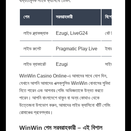
বাধ্যতামূলক লাইভ ক্যাসিনো টেবিল:
গেম
সরবরাহকারী
বিশেষ বৈশিষ্ট্য
লাইভ ব্ল্যাকজ্যাক
Ezugi, LiveG24
বেট বিহাইন্ড, এক
লাইভ রুলেট
Pragmatic Play Live
ইমারসিভ অভিজ্ঞত
লাইভ ব্যাকারেট
Ezugi
সাইড বেটস, স্পিড
WinWin Casino Online-এ আমাদের সাথে যোগ দিন,
যেখানে আপনি আমাদের এক্সক্লুসিভ WinWin বোনাসের সুবিধা
নিতে পারেন এবং আপনার গেমিং অভিজ্ঞতাকে উন্নত করতে
পারেন। আপনি বাংলাদেশে থাকুন বা অন্য কোথাও থেকে
উত্তেজনা উপভোগ করুন, আমাদের লাইভ ক্যাসিনো খাঁটি গেমিং
রোমাঞ্চের প্রবেশদ্বার।
WinWin গেম সরবরাহকারী – এই বিশাল