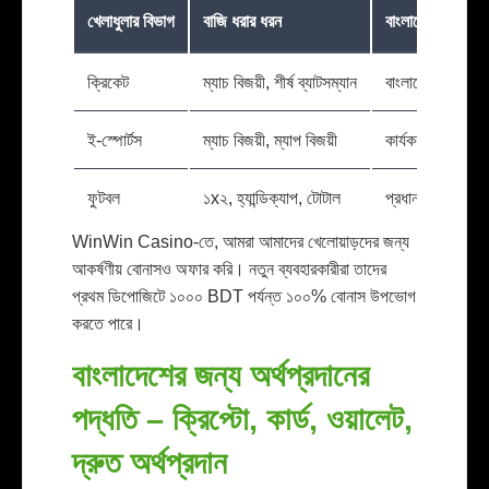
খেলাধুলার বিভাগ
বাজি ধরার ধরন
বাংলাদেশী খেলোয়া
ক্রিকেট
ম্যাচ বিজয়ী, শীর্ষ ব্যাটসম্যান
বাংলাদেশ প্রিমিয
ই-স্পোর্টস
ম্যাচ বিজয়ী, ম্যাপ বিজয়ী
কার্যকরভাবে ইন-প্
ফুটবল
১x২, হ্যান্ডিক্যাপ, টোটাল
প্রধান ইউরোপীয় লি
WinWin Casino-তে, আমরা আমাদের খেলোয়াড়দের জন্য
আকর্ষণীয় বোনাসও অফার করি। নতুন ব্যবহারকারীরা তাদের
প্রথম ডিপোজিটে ১০০০ BDT পর্যন্ত ১০০% বোনাস উপভোগ
করতে পারে।
বাংলাদেশের জন্য অর্থপ্রদানের
পদ্ধতি – ক্রিপ্টো, কার্ড, ওয়ালেট,
দ্রুত অর্থপ্রদান