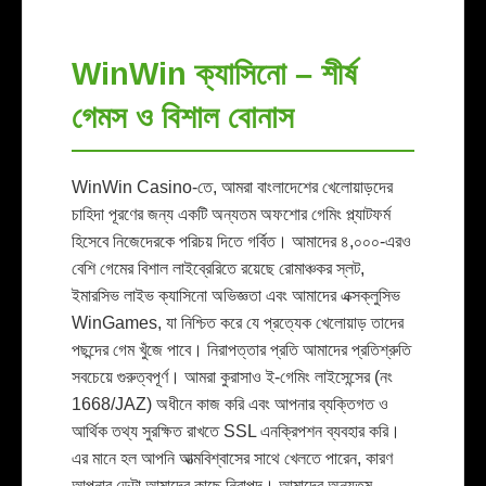
WinWin ক্যাসিনো – শীর্ষ
গেমস ও বিশাল বোনাস
WinWin Casino-তে, আমরা বাংলাদেশের খেলোয়াড়দের
চাহিদা পূরণের জন্য একটি অন্যতম অফশোর গেমিং প্ল্যাটফর্ম
হিসেবে নিজেদেরকে পরিচয় দিতে গর্বিত। আমাদের ৪,০০০-এরও
বেশি গেমের বিশাল লাইব্রেরিতে রয়েছে রোমাঞ্চকর স্লট,
ইমারসিভ লাইভ ক্যাসিনো অভিজ্ঞতা এবং আমাদের এক্সক্লুসিভ
WinGames, যা নিশ্চিত করে যে প্রত্যেক খেলোয়াড় তাদের
পছন্দের গেম খুঁজে পাবে। নিরাপত্তার প্রতি আমাদের প্রতিশ্রুতি
সবচেয়ে গুরুত্বপূর্ণ। আমরা কুরাসাও ই-গেমিং লাইসেন্সের (নং
1668/JAZ) অধীনে কাজ করি এবং আপনার ব্যক্তিগত ও
আর্থিক তথ্য সুরক্ষিত রাখতে SSL এনক্রিপশন ব্যবহার করি।
এর মানে হল আপনি আত্মবিশ্বাসের সাথে খেলতে পারেন, কারণ
আপনার ডেটা আমাদের কাছে নিরাপদ। আমাদের অন্যতম