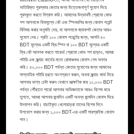
অতিরিক্ত পুরস্কার জেতার জন্য উত্তেজনাপূর্ণ সুযোগ দিয়ে
পুরস্কৃত করতে বিশ্বাস করি। আমাদের উদ্ভাবনী প্রোমো কোড
শপ আপনাকে বিনামূল্যে বেট এবং স্পিনগুলির জন্য বোনাস পয়েন্ট
বিনিময় করার অনুমতি দেয়, যা আপনাকে জ্যাকপট জেতার আরও
সুযোগ দেয়। প্রতি ১০০ বোনাস পয়েন্টের জন্য, আপনি ৫০
BDT মূল্যের একটি ফ্রি স্পিন বা ১০০ BDT মূল্যের একটি
ফ্রি বেট আনলক করতে পারেন! প্রোমো কোড শপ ছাড়াও, আমরা
লটারি এবং স্ক্র্যাচ কার্ডের মতো রোমাঞ্চকর বোনাস গেম অফার
করি। ৫০,০০০ BDT পর্যন্ত জেতার সুযোগের জন্য আমাদের
সাপ্তাহিক লটারি ড্রতে অংশগ্রহণ করুন, অথবা স্ক্র্যাচ কার্ড দিয়ে
আপনার ভাগ্য চেষ্টা করুন যেখানে তাত্ক্ষণিক জয় ১০,০০০ BDT
পর্যন্ত পৌঁছাতে পারে! আপনার অভিজ্ঞতাকে আরও বিশেষ করে
তুলতে, আমরা আপনার জন্মদিন একটি অনন্য জন্মদিন বোনাস দিয়ে
উদযাপন করি। যাচাইকৃত খেলোয়াড়রা তাদের বিশেষ দিনে
উপভোগ করার জন্য ১,০০০ BDT-এর একটি সারপ্রাইজ বোনাস
পান।