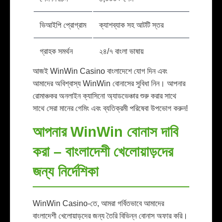
ভিআইপি প্রোগ্রাম
ক্যাশব্যাক সহ আটটি স্তর
গ্রাহক সমর্থন
২৪/৭ বাংলা ভাষায়
আজই WinWin Casino বাংলাদেশে যোগ দিন এবং
আমাদের অবিশ্বাস্য WinWin বোনাসের সুবিধা নিন। আপনার
রোমাঞ্চকর অনলাইন ক্যাসিনো অ্যাডভেঞ্চার শুরু করার সাথে
সাথে সেরা মানের গেমিং এবং ব্যতিক্রমী পরিষেবা উপভোগ করুন!
আপনার WinWin বোনাস দাবি
করা – বাংলাদেশী খেলোয়াড়দের
জন্য নির্দেশিকা
WinWin Casino-তে, আমরা গর্বিতভাবে আমাদের
বাংলাদেশী খেলোয়াড়দের জন্য তৈরি বিভিন্ন বোনাস অফার করি।