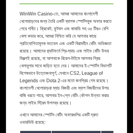
WinWin Casino-তে, আমরা আমাদের বাংলাদেশী
খেলোয়াড়দের জন্য তৈরি একটি ব্যাপক স্পোর্টসবুক অফার করতে
পেরে গর্বিত। ক্রিকেট, ফুটবল এবং কাবাডি সহ ৩৫ টিরও বেশি
খেলা কভার করে, আমরা নিশ্চিত করি যে আপনার কাছে
প্রতিযোগিতামূলক মতভেদ এবং একটি বিরামহীন বেটিং অভিজ্ঞতা
রয়েছে। আমাদের প্ল্যাটফর্মে প্রি-ম্যাচ এবং লাইভ বেটিং উভয়
বিকল্পই রয়েছে, যা আপনাকে রিয়েল-টাইমে আপনার প্রিয়
খেলাধুলার সাথে জড়িত হতে দেয়। আমাদের ই-স্পোর্টস বিভাগটি
বিশেষভাবে উত্তেজনাপূর্ণ, যেখানে CS2, League of
Legends এবং Dota 2-এর মতো জনপ্রিয় গেম রয়েছে।
বাংলাদেশী খেলোয়াড়রা ম্যাচ বিজয়ী এবং ম্যাপ বিজয়ীদের উপর
বাজি ধরতে পারে, আপনার ইন-প্লে বেটিং কৌশল উন্নত করার
জন্য লাইভ স্ট্রিম উপলব্ধ রয়েছে।
এখানে আমাদের স্পোর্টস বেটিং অফারগুলির একটি দ্রুত
ওভারভিউ রয়েছে: