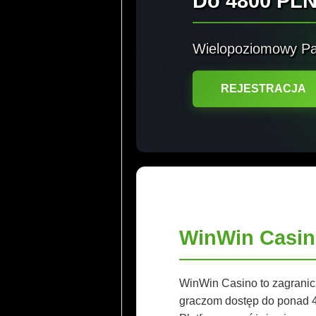
Do 4800 PLN
Wielopoziomowy Pa
REJESTRACJA
WinWin Casino
WinWin Casino to zagranicz
graczom dostęp do ponad 4