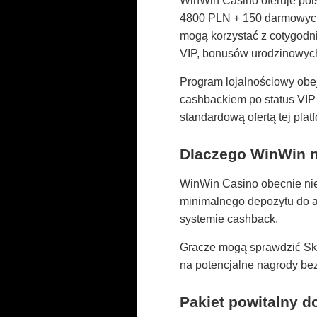
WinWin Casino oferuje pol
4800 PLN + 150 darmowych 
mogą korzystać z cotygod
VIP, bonusów urodzinowych
Program lojalnościowy ob
cashbackiem po status VIP
standardową ofertą tej plat
Dlaczego WinWin n
WinWin Casino obecnie ni
minimalnego depozytu do a
systemie cashback.
Gracze mogą sprawdzić Skl
na potencjalne nagrody be
Pakiet powitalny 