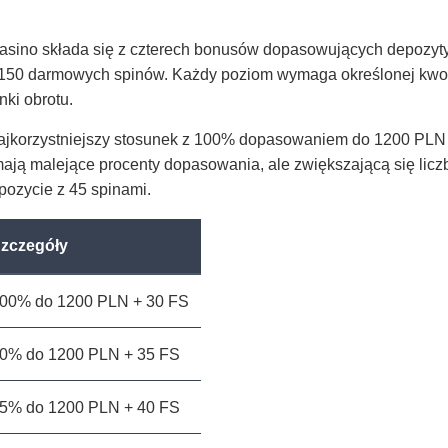
asino składa się z czterech bonusów dopasowujących depozyty,
 150 darmowych spinów. Każdy poziom wymaga określonej kwo
ki obrotu.
najkorzystniejszy stosunek z 100% dopasowaniem do 1200 PL
mają malejące procenty dopasowania, ale zwiększającą się lic
pozycie z 45 spinami.
zczegóły
00% do 1200 PLN + 30 FS
0% do 1200 PLN + 35 FS
5% do 1200 PLN + 40 FS