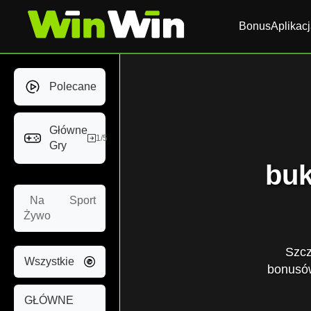
Bonus
Aplikac
Polecane
Główne
1
/5
Gry
buk
Na
Sport
Żywo
Szcz
Wszystkie
bonusów
GŁÓWNE