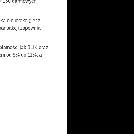
N + 150 darmowych
ą bibliotekę gier z
ransakcji zapewnia
płatności jak BLIK oraz
iem od 5% do 11%, a