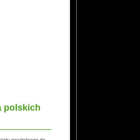
 polskich