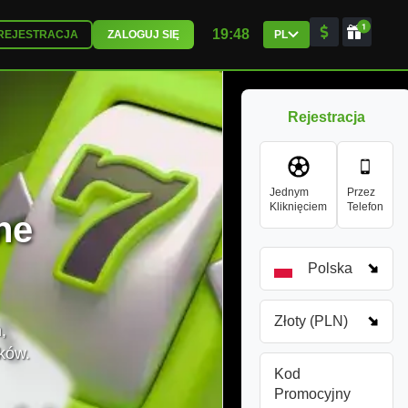
19:48
REJESTRACJA
ZALOGUJ SIĘ
PL
Rejestracja
Jednym
Przez
Kliknięciem
Telefon
ne
Polska
Złoty (PLN)
,
ków.
Kod
Promocyjny